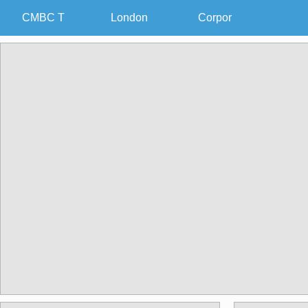
CMBC T
London
Corpor